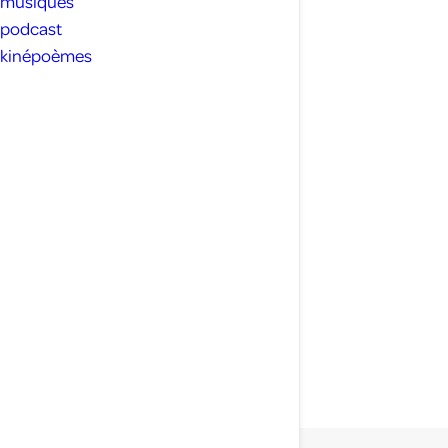
musiques
podcast
kinépoèmes