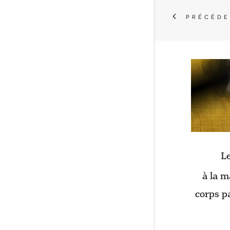
PRÉCÉD
Atelier de créations sonores
Le
Expérimentations
à la m
électroacoustiques
corps pa