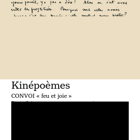
Kinépoèmes
CONVOI « feu et joie »
Pour faire court : textes, sons, images et
massages poétiques