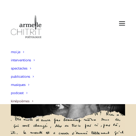
moi je
interventions
spectacles
publications
musiques
podcast
kinépoèmes