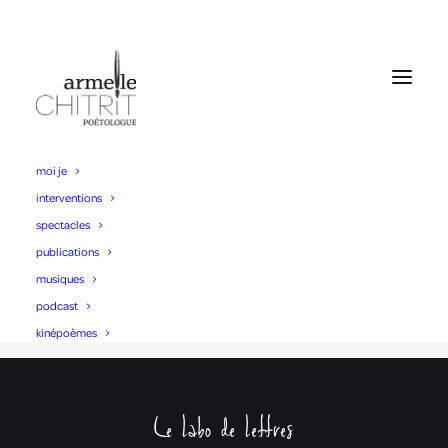
moi je
Pour commander à l'éditeur
interventions
spectacles
publications
musiques
podcast
kinépoèmes
Le labo de lettres